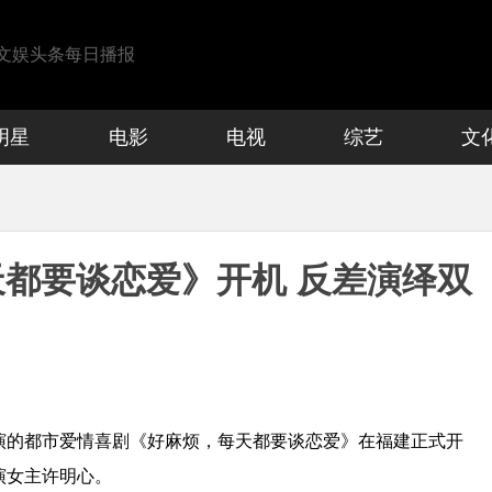
文娱头条每日播报
明星
电影
电视
综艺
文
都要谈恋爱》开机 反差演绎双
演的都市爱情喜剧《好麻烦，每天都要谈恋爱》在福建正式开
演女主许明心。