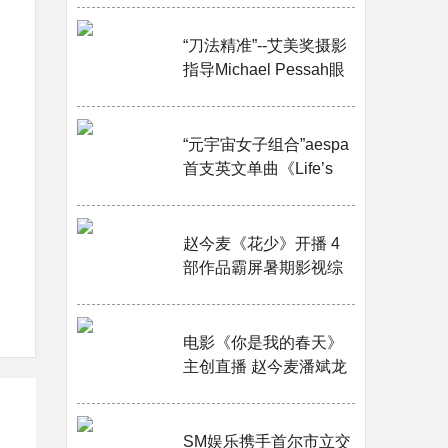
“刀法精准”--艾美奖摄影
指导Michael Pessah眼
中的索尼CineAltaB···
“元宇宙女子组合”aespa
首支英文单曲《Life’s
Too Short》音源与MV
今天中午12点公开！···
赵今麦《花少》开播 4
部作品霸屏暑期影视综
全面发力···
电影《你是我的春天》
主创直播 赵今麦潘斌龙
曾梦雪线上“云聚会”···
SM娱乐携手首尔市立交