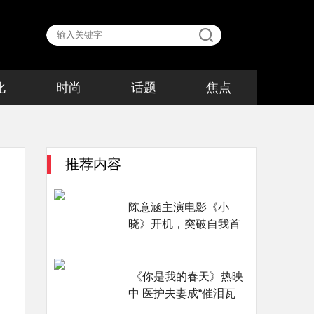
化
时尚
话题
焦点
推荐内容
陈意涵主演电影《小
晓》开机，突破自我首
演妈妈角色坦言从影最
大挑战···
​ 《你是我的春天》热映
中 医护夫妻成“催泪瓦
斯”黄晓明演技获赞···