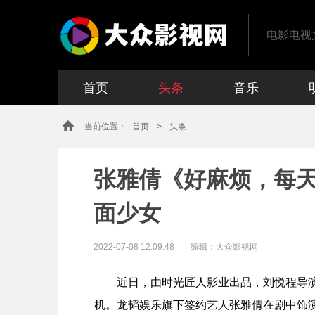
电影电视
首页
头条
音乐
当前位置：
首页
>
头条
张雅倩《好麻烦，每天
面少女​
2022-07-08 12:09:48
编辑：
大众影视网
近日，由时光匠人影业出品，刘悦程导
机。龙韬娱乐旗下签约艺人张雅倩在剧中饰