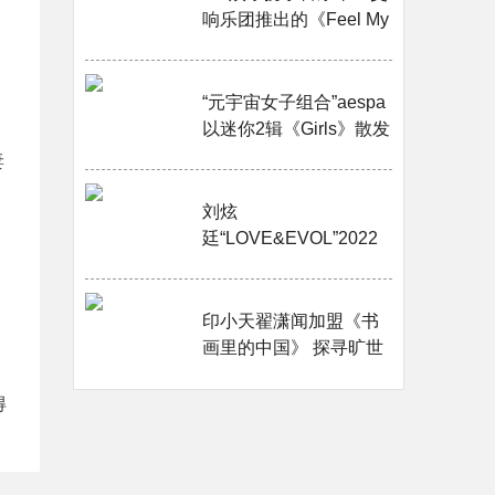
响乐团推出的《Feel My
Rhythm》交响乐版今天
下午5点公开！···
“元宇宙女子组合”aespa
以迷你2辑《Girls》散发
充满活力的魅力，带来
妻
温暖的演唱！···
刘炫
廷“LOVE&EVOL”2022
个人巡演即将开启 用音
乐诠释爱与进化···
印小天翟潇闻加盟《书
画里的中国》 探寻旷世
之作中的龙马精神···
得