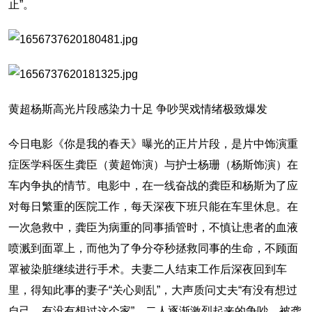
止”。
黄超杨斯高光片段感染力十足 争吵哭戏情绪极致爆发
今日电影《你是我的春天》曝光的正片片段，是片中饰演重
症医学科医生龚臣（黄超饰演）与护士杨珊（杨斯饰演）在
车内争执的情节。电影中，在一线奋战的龚臣和杨斯为了应
对每日繁重的医院工作，每天深夜下班只能在车里休息。在
一次急救中，龚臣为病重的同事插管时，不慎让患者的血液
喷溅到面罩上，而他为了争分夺秒拯救同事的生命，不顾面
罩被染脏继续进行手术。夫妻二人结束工作后深夜回到车
里，得知此事的妻子“关心则乱”，大声质问丈夫“有没有想过
自己，有没有想过这个家”，二人逐渐激烈起来的争吵，被龚