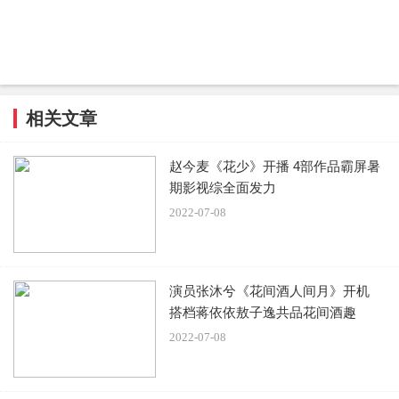
相关文章
赵今麦《花少》开播 4部作品霸屏暑
期影视综全面发力
2022-07-08
演员张沐兮《花间酒人间月》开机
搭档蒋依依敖子逸共品花间酒趣
2022-07-08