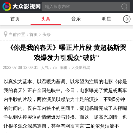
首页
头条
音乐
明星
当前位置：
首页
>
头条
《你是我的春天》曝正片片段 黄超杨斯哭
戏爆发力引观众“破防”
2022-07-08 12:09:31
人气：
75
编辑：大众影视网
以真实为蓝本、以温暖为基调、以希望为注脚的电影《你是
我的春天》正在全国热映中。今日，电影曝光了黄超杨斯车
内争吵的片段，两位演员以感染力十足的演技，不到5分钟
的时间内、仅在车内狭小的空间里，黄超杨斯完成了从拌嘴
争执到失控哭泣的情绪爆发与转换。而这一场高光剧情，也
让很多观众深感震撼，甚至有网友直言“二刷依然泪流不