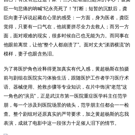
臣一句悲痛的呐喊“纪永亮死了！”打断；短暂的沉默后，龚
臣向妻子诉说起藏在心里的感受：一方面，身为医者，龚臣
觉得，只要有一口气在，他就要拼尽全力去救人；而另一方
面，面对艰难的现实，很多时候自己也无能为力。而同事在
他眼前离世，让他“整个人都崩溃了”。面对丈夫“涕泗横流”的
模样，妻子也眼含热泪。
为了将医护角色诠释得更加真实有代入感，黄超杨斯在拍摄
前与剧组在医院实习体验生活，跟随医护工作者学习医疗术
语、器械使用、抢救步骤等专业知识，在片中饰演“老范”这
一角色的“演员”，正是武汉市第一医院重症医学科主任范学
朋，每一个涉及到医院场景的镜头，范学朋主任都会一一检
查。整个剧组对还原真实的严苛要求，加之黄超杨斯的忘我
表演，成就了电影中这一段张力十足催人泪下的情节。