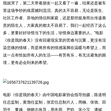
我就哭了，第二天带着朋友一起又看了一遍，结果还是被车
里这场争吵的戏震撼到流泪。真的太不容易，无论是医生、
社区工作者、异地的情侣和家庭，还是那些挺身而出传递善
意的陌生人，大家真的都太不容易了。我们一起经历了这么
多，更要好好珍惜当下的生活，珍惜身边重要的人。”电影
《你是我的春天》没有回避现实里的苦难与沉重，更没有渲
染悲痛的情绪，而是将所有的情感落脚在温暖与希望上，而
这一点有恰如所有人的生活——有苦有乐，有无法避免的困
境，更有必会到来的希望。
电影《你是我的春天》由中国电影家协会指导拍摄，陈道明
任总监制，黄渤任监制，张宏任总制片人，周楠、张弛、田
羽生、董越、饶晓志执导，周冬雨、尹昉、宋小宝、潘斌