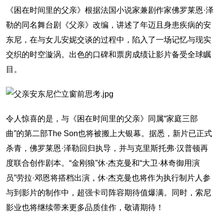
《困在时间里的父亲》根据法国小说家兼剧作家佛罗莱恩·泽
勒的同名舞台剧《父亲》改编，讲述了年迈且身患疾病的安
东尼，在与女儿安妮交谈的过程中，陷入了一场记忆与现实
交织的时空漩涡。出色的口碑和票房成绩让影片备受全球瞩
目。
令人惊喜的是，与《困在时间里的父亲》同属“家庭三部
曲”的第二部The Son也将被搬上大银幕。据悉，新片已正式
杀青，佛罗莱恩·泽勒回归执导，并与克里斯托弗·汉普顿再
度联合创作剧本。“金刚狼”休·杰克曼和“大卫·林奇御用演
员”劳拉·邓恩将搭档出演，休·杰克曼也将作为执行制片人参
与到影片的制作中，超强卡司阵容期待值爆满。同时，索尼
影业也将继续带来更多品质佳作，敬请期待！