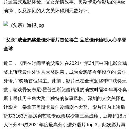
片迷宫式观影体验、父女亲情故事、奥斯卡影帝影后的神级
演绎，以及深刻的人文关怀得到无数好评。
“父亲”成金鸡奖最佳外语片首位得主 品质佳作触动人心享誉
全球
近日，《困在时间里的父亲》在2021年第34届中国电影金鸡
奖上斩获最佳外语片大奖殊荣，成为金鸡奖今年设立的“最佳
外语片”奖项首位得主。此前，影片已在全球颁奖季中获奖无
数，老戏骨安东尼·霍普金斯凭借精湛的演技时隔30年再夺奥
斯卡最佳男主角大奖；独特的叙事风格、深刻的人文关怀也
让影片一举拿下奥斯卡最佳改编剧本大奖。影片国内上映后
斩获3163万票房创艺联专线票房榜第三高成绩，豆瓣超18万
人评分8.6成2021年度最高分引进外语片Top 3。此次影片再