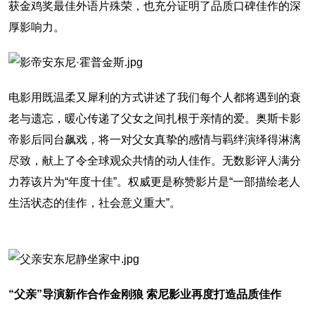
获金鸡奖最佳外语片殊荣，也充分证明了品质口碑佳作的深
厚影响力。
电影用既温柔又犀利的方式讲述了我们每个人都将遇到的衰
老与遗忘，暖心传递了父女之间扎根于亲情的爱。奥斯卡影
帝影后同台飙戏，将一对父女真挚的感情与羁绊演绎得淋漓
尽致，献上了令全球观众共情的动人佳作。无数影评人满分
力荐该片为“年度十佳”。权威更是称赞影片是“一部描绘老人
生活状态的佳作，社会意义重大”。
“父亲”导演新作合作金刚狼 索尼影业再度打造品质佳作