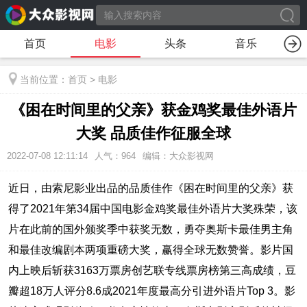
首页
电影
头条
音乐
当前位置：
首页
>
电影
《困在时间里的父亲》获金鸡奖最佳外语片
大奖 品质佳作征服全球
2022-07-08 12:11:14
人气：
964
编辑：大众影视网
近日，由索尼影业出品的品质佳作《困在时间里的父亲》获
得了2021年第34届中国电影金鸡奖最佳外语片大奖殊荣，该
片在此前的国外颁奖季中获奖无数，勇夺奥斯卡最佳男主角
和最佳改编剧本两项重磅大奖，赢得全球无数赞誉。影片国
内上映后斩获3163万票房创艺联专线票房榜第三高成绩，豆
瓣超18万人评分8.6成2021年度最高分引进外语片Top 3。影